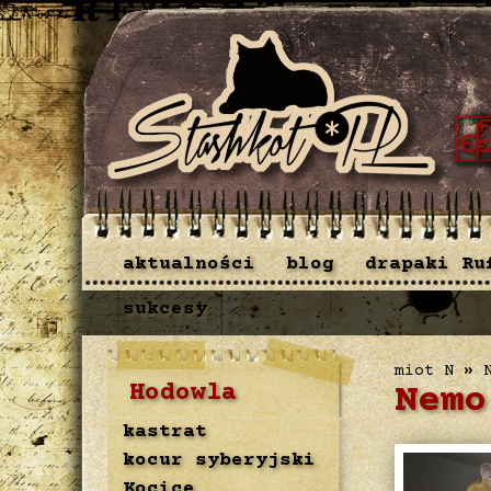
aktualności
blog
drapaki Ru
sukcesy
miot N
»
Hodowla
Nemo
kastrat
kocur syberyjski
Kocice