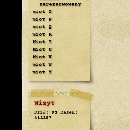
zarezerwowany
miot O
miot P
miot Q
miot R
Miot T
Miot U
Miot V
miot W
miot Y
Wizyt
Dziś:
93
Razem:
412257