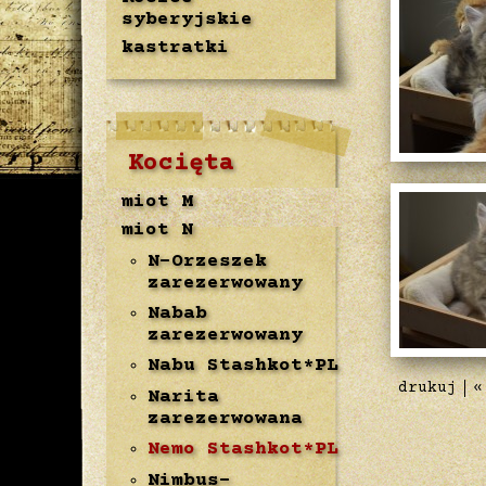
syberyjskie
kastratki
Kocięta
miot M
miot N
N-Orzeszek
zarezerwowany
Nabab
zarezerwowany
Nabu Stashkot*PL
drukuj
«
Narita
zarezerwowana
Nemo Stashkot*PL
Nimbus-