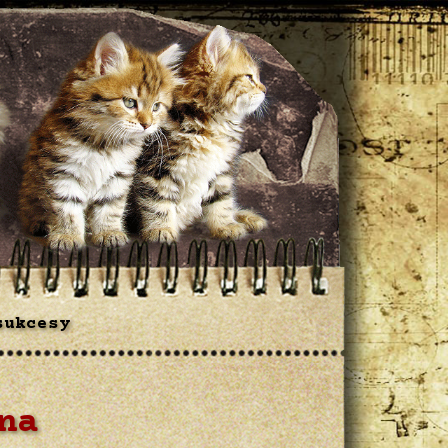
sukcesy
na