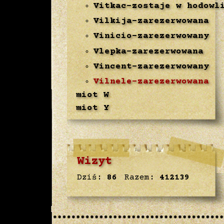
Vitkac-zostaje w hodowl
Vilkija-zarezerwowana
Vinicio-zarezerwowany
Vlepka-zarezerwowana
Vincent-zarezerwowany
Vilnele-zarezerwowana
miot W
miot Y
Wizyt
Dziś:
86
Razem:
412139