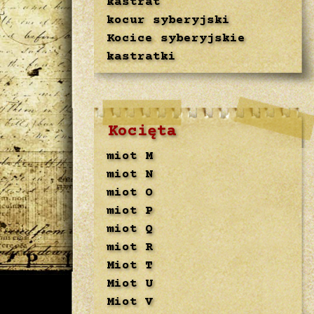
kastrat
kocur syberyjski
Kocice syberyjskie
kastratki
Kocięta
miot M
miot N
miot O
miot P
miot Q
miot R
Miot T
Miot U
Miot V