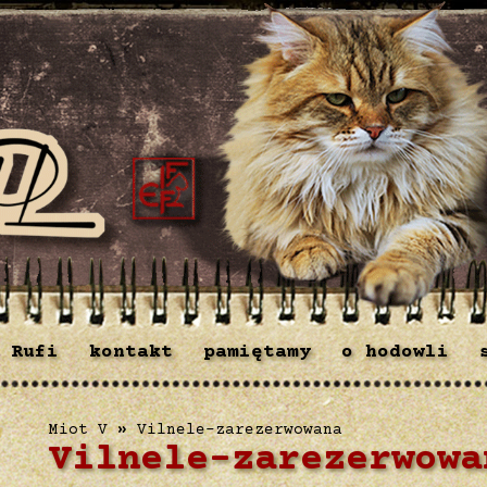
 Rufi
kontakt
pamiętamy
o hodowli
Miot V
»
Vilnele-zarezerwowana
Vilnele-zarezerwowa