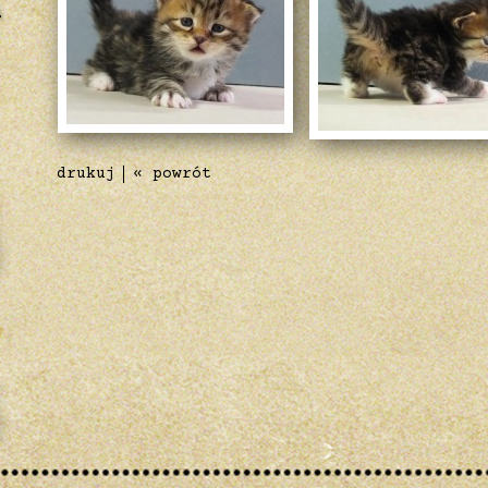
i
drukuj
« powrót